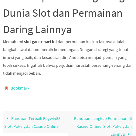
Dunia Slot dan Permainan
Daring Lainnya
Memahami
slot gacor hari ini
dan permainan kasino lainnya adalah
langkah awal dalam meraih kemenangan. Dengan strategi yang tepat,
intuisi yang baik, dan kesadaran diri, Anda bisa menjadi pemain yang
lebih sukses. Ingatlah bahwa perjudian haruslah bersenang-senang dan
tidak menjadi beban.
.
Bookmark
Panduan Terbaik Baywin88:
Panduan Lengkap Permainan di
Slot, Poker, dan Casino Online
Kasino Online: Slot, Poker, dan
Lainnya