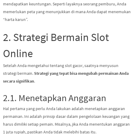
mendapatkan keuntungan. Seperti layaknya seorang pemburu, Anda
memerlukan peta yang menunjukkan di mana Anda dapat menemukan
“harta karun”.
2. Strategi Bermain Slot
Online
Setelah Anda mengetahui tentang slot gacor, saatnya menyusun
strategi bermain.
Strategi yang tepat bisa mengubah permainan Anda
secara signifikan
.
2.1. Menetapkan Anggaran
Hal pertama yang perlu Anda lakukan adalah menetapkan anggaran
permainan. Ini adalah prinsip dasar dalam pengelolaan keuangan yang
harus dimiliki setiap pemain. Misalnya, jika Anda menentukan anggaran
1 juta rupiah, pastikan Anda tidak melebihi batas itu.