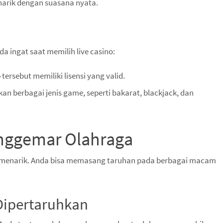
narik dengan suasana nyata.
 ingat saat memilih live casino:
o
tersebut memiliki lisensi yang valid.
n berbagai jenis game, seperti bakarat, blackjack, dan
enggemar Olahraga
if menarik. Anda bisa memasang taruhan pada berbagai macam
Dipertaruhkan