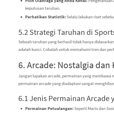
Pilih Olahraga yang Anda Kenal:
Pengetahuan 
keputusan taruhan.
Perhatikan Statistik:
Selalu lakukan riset sebe
5.2 Strategi Taruhan di Spor
Sebuah taruhan yang berhasil tidak hanya didasarka
adalah kunci. Cobalah untuk memahami tren dan perf
6. Arcade: Nostalgia dan
Jangan lupakan arcade, permainan yang membawa nost
permainan arcade yang diadaptasi sangat menghibur
6.1 Jenis Permainan Arcade 
Permainan Petualangan:
Seperti Mario dan Soni