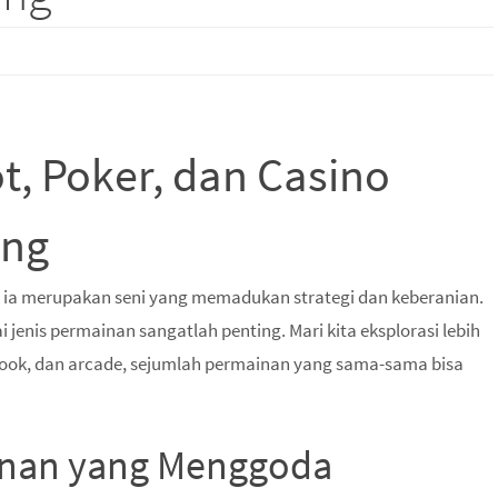
, Poker, dan Casino
ang
 ia merupakan seni yang memadukan strategi dan keberanian.
jenis permainan sangatlah penting. Mari kita eksplorasi lebih
rtsbook, dan arcade, sejumlah permainan yang sama-sama bisa
ainan yang Menggoda