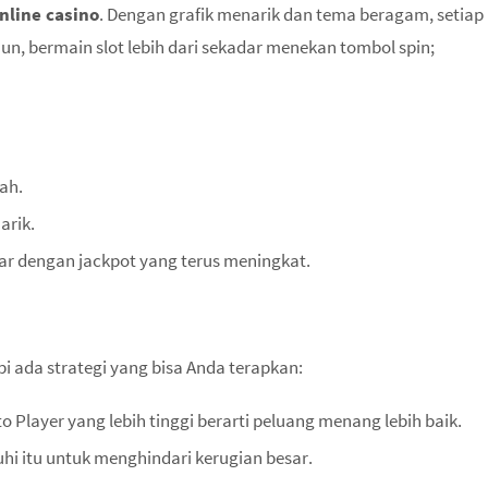
nline casino
. Dengan grafik menarik dan tema beragam, setiap
, bermain slot lebih dari sekadar menekan tombol spin;
ah.
arik.
 dengan jackpot yang terus meningkat.
i ada strategi yang bisa Anda terapkan:
o Player yang lebih tinggi berarti peluang menang lebih baik.
hi itu untuk menghindari kerugian besar.