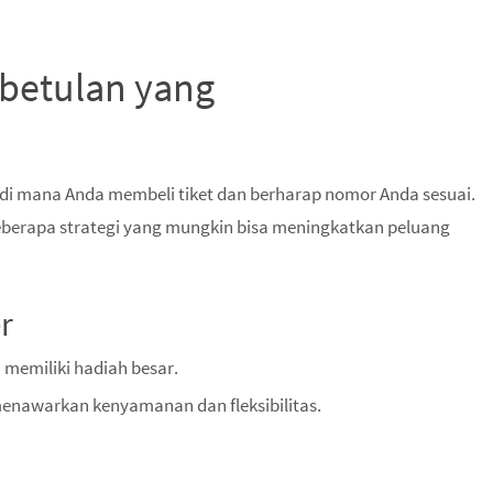
betulan yang
 di mana Anda membeli tiket dan berharap nomor Anda sesuai.
beberapa strategi yang mungkin bisa meningkatkan peluang
r
memiliki hadiah besar.
 menawarkan kenyamanan dan fleksibilitas.