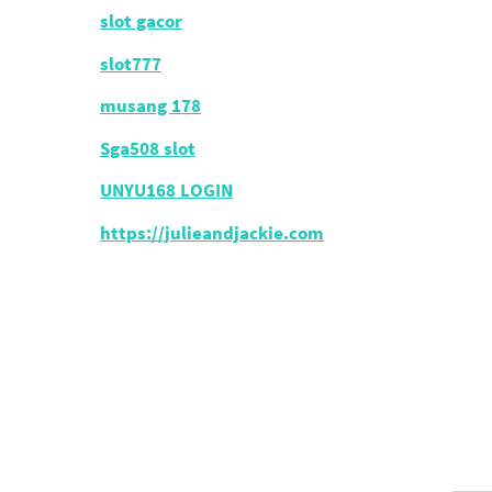
slot gacor
slot777
musang 178
Sga508 slot
UNYU168 LOGIN
https://julieandjackie.com