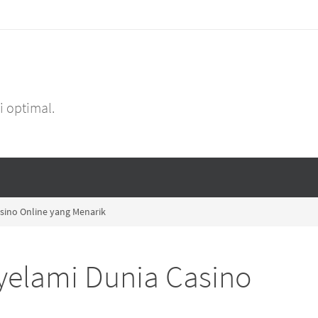
 optimal.
sino Online yang Menarik
yelami Dunia Casino