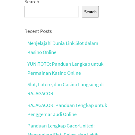
Search
Search
Recent Posts
Menjelajahi Dunia Link Slot dalam
Kasino Online
YUNITOTO: Panduan Lengkap untuk
Permainan Kasino Online
Slot, Lotere, dan Casino Langsung di
RAJAGACOR
RAJAGACOR: Panduan Lengkap untuk
Penggemar Judi Online
Panduan Lengkap GacorUnited:
Menangkan Slot, Poker, dan Lebih