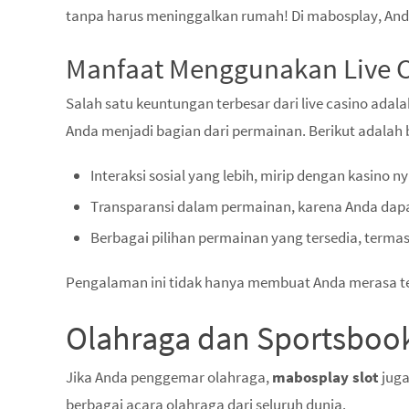
tanpa harus meninggalkan rumah! Di mabosplay, Anda
Manfaat Menggunakan Live 
Salah satu keuntungan terbesar dari live casino adal
Anda menjadi bagian dari permainan. Berikut adalah
Interaksi sosial yang lebih, mirip dengan kasino ny
Transparansi dalam permainan, karena Anda dapa
Berbagai pilihan permainan yang tersedia, termasu
Pengalaman ini tidak hanya membuat Anda merasa te
Olahraga dan Sportsboo
Jika Anda penggemar olahraga,
mabosplay slot
juga
berbagai acara olahraga dari seluruh dunia.