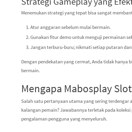
Strategi Gameplay yang Efekt
Menemukan strategi yang tepat bisa sangat membant
Atur anggaran sebelum mulai bermain.
Gunakan fitur demo untuk menguji permainan se
Jangan terburu-buru; nikmati setiap putaran da
Dengan pendekatan yang cermat, Anda tidak hanya b
bermain.
Mengapa Mabosplay Slot
Salah satu pertanyaan utama yang sering terdengar
kalangan pemain? Jawabannya terletak pada koleksi 
pengalaman pengguna yang menyeluruh.