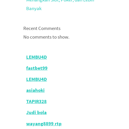
Banyak
Recent Comments
No comments to show.
LEMBU4D
fastbet99
LEMBU4D
asiahoki
TAPIR328
Judi bola
wayang8899 rtp