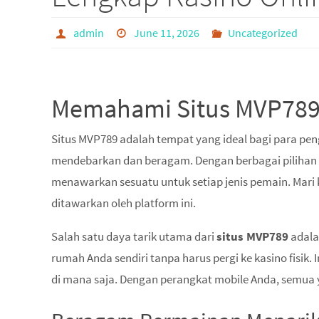
admin
June 11, 2026
Uncategorized
Memahami Situs MVP789
Situs MVP789 adalah tempat yang ideal bagi para p
mendebarkan dan beragam. Dengan berbagai pilihan pe
menawarkan sesuatu untuk setiap jenis pemain. Mari 
ditawarkan oleh platform ini.
Salah satu daya tarik utama dari
situs MVP789
adala
rumah Anda sendiri tanpa harus pergi ke kasino fisik.
di mana saja. Dengan perangkat mobile Anda, semua y