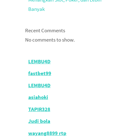
Banyak
Recent Comments
No comments to show.
LEMBU4D
fastbet99
LEMBU4D
asiahoki
TAPIR328
Judi bola
wayang8899 rtp