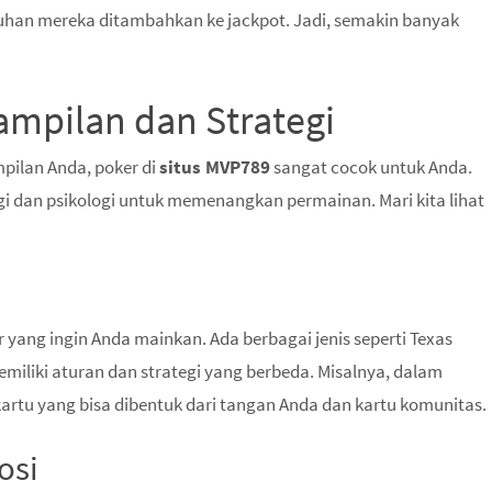
aruhan mereka ditambahkan ke jackpot. Jadi, semakin banyak
ampilan dan Strategi
pilan Anda, poker di
situs MVP789
sangat cocok untuk Anda.
i dan psikologi untuk memenangkan permainan. Mari kita lihat
yang ingin Anda mainkan. Ada berbagai jenis seperti Texas
miliki aturan dan strategi yang berbeda. Misalnya, dalam
artu yang bisa dibentuk dari tangan Anda dan kartu komunitas.
osi