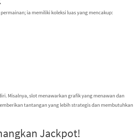
k
permainan; ia memiliki koleksi luas yang mencakup:
ndiri. Misalnya, slot menawarkan grafik yang menawan dan
emberikan tantangan yang lebih strategis dan membutuhkan
enangkan Jackpot!